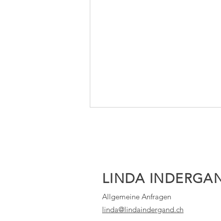
LINDA INDERGA
Allgemeine Anfragen
Podest beim Short Track in
linda@lindaindergand.ch
Nove Mesto;-)