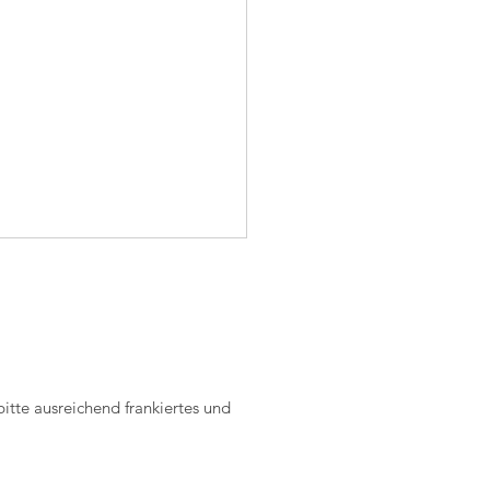
tte ausreichend frankiertes und
lgreiches SM
enende in Echallens