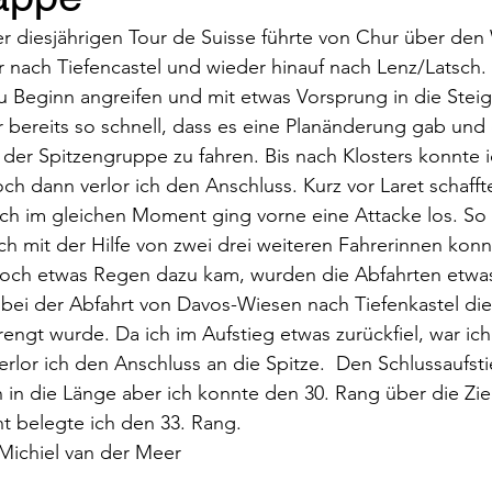
r diesjährigen Tour de Suisse führte von Chur über den
 nach Tiefencastel und wieder hinauf nach Lenz/Latsch. D
 Beginn angreifen und mit etwas Vorsprung in die Steig
ereits so schnell, dass es eine Planänderung gab und d
 der Spitzengruppe zu fahren. Bis nach Klosters konnte i
 dann verlor ich den Anschluss. Kurz vor Laret schafft
h im gleichen Moment ging vorne eine Attacke los. So v
h mit der Hilfe von zwei drei weiteren Fahrerinnen konn
 noch etwas Regen dazu kam, wurden die Abfahrten etwas
bei der Abfahrt von Davos-Wiesen nach Tiefenkastel die
ngt wurde. Da ich im Aufstieg etwas zurückfiel, war ich 
erlor ich den Anschluss an die Spitze.  Den Schlussaufst
 in die Länge aber ich konnte den 30. Rang über die Ziell
 belegte ich den 33. Rang.
Michiel van der Meer