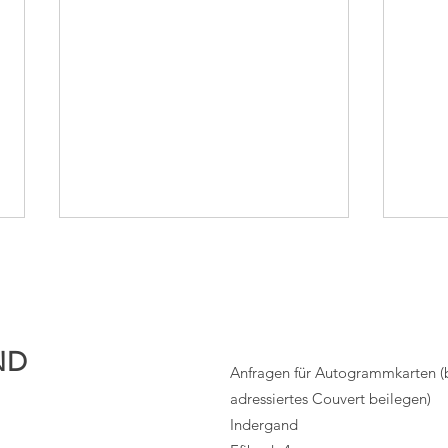
ND
Anfragen für Autogrammkarten (bi
adressiertes Couvert beilegen)
Schwierigstes Rennen meiner
Erfo
Indergand
Karriere
Woch