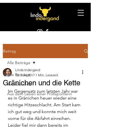
Beitrag
Alle Beiträge
Linda Indergand
Alle Beiträge
12. Juni 2017
1 Min. Lesezeit
Gränichen und die Kette
Rennberichte
Im Gegensatz zum letzten Jahr war 
Aus dem Leben einer Profisportlerin
es in Gränichen heuer wieder eine 
richtige Hitzeschlacht. Am Start kam 
ich gut weg und konnte mich weit 
vorne für die Abfahrt einreihen. 
Leider fiel mir dann bereits im 