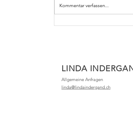
Kommentar verfassen...
Podest beim Short Track in
Nove Mesto;-)
LINDA INDERGA
Allgemeine Anfragen
linda@lindaindergand.ch