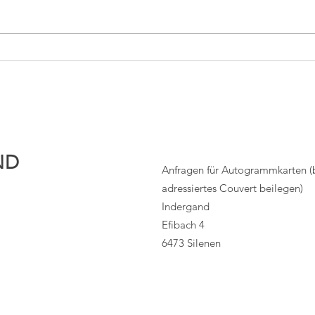
Schwierigstes Rennen meiner
Erfo
Karriere
Woch
ND
Anfragen für Autogrammkarten (bi
adressiertes Couvert beilegen)
Indergand
Efibach 4
6473 Silenen