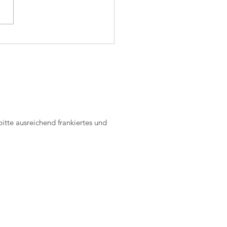
lgreiches SM
enende in Echallens
tte ausreichend frankiertes und