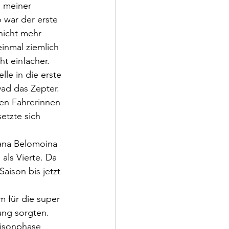
u meiner 
 war der erste 
nicht mehr 
einmal ziemlich 
t einfacher.
le in die erste 
ad das Zepter. 
en Fahrerinnen 
etzte sich 
Yana Belomoina 
als Vierte. Da 
aison bis jetzt 
 für die super 
ung sorgten.
aisonphase 