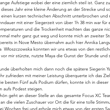
lange Aufstiege wobei der eine ziemlich steil ist. Ganz z
 dieses Jahr eine kleine Änderung an der Strecke und so
h einen kurzen technischen Abschnitt unterbrochen und 
nndauer mit einer Siegerzeit von über 1h 38 min war für 
emperaturen und die Trockenheit machten das ganze nich
inmal mehr ganz gut weg und konnte mich an zweiter Stel
bereits in Nove Mesto übernahm auch hier Annika Langv
a 
Włoszczowska konnten wir uns etwas von den restlich
 vor mir stürzte, nutzte Maya die Gunst der Stunde und s
 Runde überholten mich dann noch die spätere Siegerin 
hr zufrieden mit meiner Leistung überquerte ich das Ziel 
e besten Fünf aufs Podium dürfen, konnte ich in dieser S
n aufs Podest steigen.
hön geht an dieser Stelle an das gesamte Focus XC Team
n die vielen Zuschauer vor Ort die für eine tolle Stimm
wei Wochen frei und erhole mich etwas von der ersten S