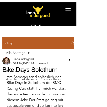
Beitrag
Alle Beiträge
Linda Indergand
Alle Beiträge
10. Mai 2015
1 Min. Lesezeit
Bike Days Solothurn
Rennberichte
Am Samstag fand anlässlich der 
Aus dem Leben einer Profisportlerin
Bike Days in Solothurn der BMC 
Racing Cup statt. Für mich war das, 
das erste Rennen in der Schweiz in 
diesem Jahr. Der Start gelang mir 
ausgezeichnet und so konnte ich 