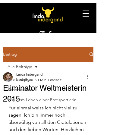
Beitrag
Alle Beiträge
Linda Indergand
Alle Beiträge
2. Sept. 2015
1 Min. Lesezeit
Eliminator Weltmeisterin
Rennberichte
2015
Aus dem Leben einer Profisportlerin
Für einmal weiss ich nicht viel zu 
sagen. Ich bin immer noch 
überwältig von all den Gratulationen 
und den lieben Worten. Herzlichen 