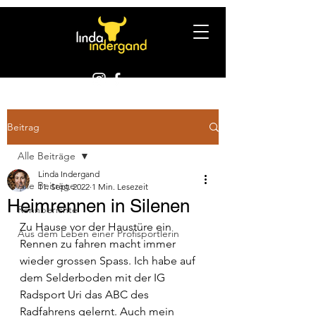
Beitrag
Alle Beiträge
Linda Indergand
Alle Beiträge
11. Sept. 2022
1 Min. Lesezeit
Heimrennen in Silenen
Rennberichte
Zu Hause vor der Haustüre ein 
Aus dem Leben einer Profisportlerin
Rennen zu fahren macht immer 
wieder grossen Spass. Ich habe auf 
dem Selderboden mit der IG 
Radsport Uri das ABC des 
Radfahrens gelernt. Auch mein 