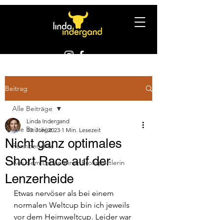
Beitrag
Alle Beiträge
Linda Indergand
Alle Beiträge
10. Juni 2023
1 Min. Lesezeit
Nicht ganz optimales
Rennberichte
Short Race auf der
Aus dem Leben einer Profisportlerin
Lenzerheide
Etwas nervöser als bei einem 
normalen Weltcup bin ich jeweils 
vor dem Heimweltcup. Leider war 