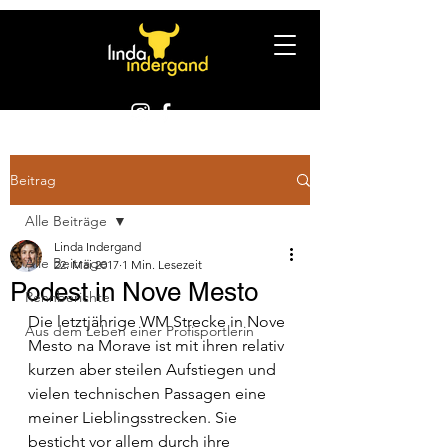
Beitrag
Alle Beiträge
Linda Indergand
Alle Beiträge
22. Mai 2017
1 Min. Lesezeit
Podest in Nove Mesto
Rennberichte
Die letztjährige WM Strecke in Nove 
Aus dem Leben einer Profisportlerin
Mesto na Morave ist mit ihren relativ 
kurzen aber steilen Aufstiegen und 
vielen technischen Passagen eine 
meiner Lieblingsstrecken. Sie 
besticht vor allem durch ihre 