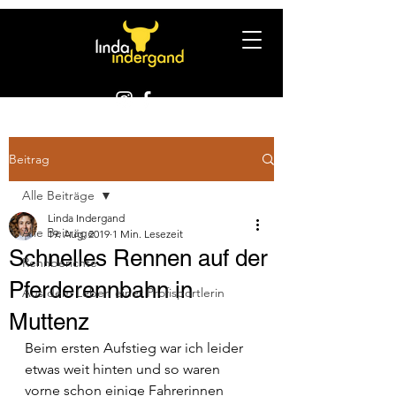
Beitrag
Alle Beiträge
Linda Indergand
Alle Beiträge
19. Aug. 2019
1 Min. Lesezeit
Schnelles Rennen auf der
Rennberichte
Pferderennbahn in
Aus dem Leben einer Profisportlerin
Muttenz
Beim ersten Aufstieg war ich leider 
etwas weit hinten und so waren 
vorne schon einige Fahrerinnen 