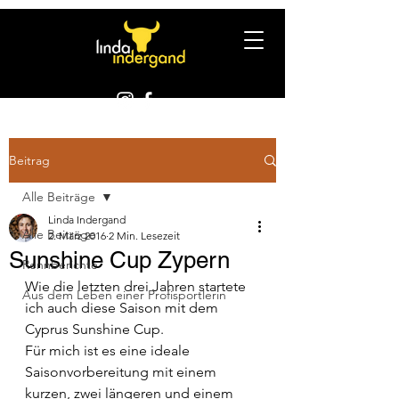
Beitrag
Alle Beiträge
Linda Indergand
Alle Beiträge
2. März 2016
2 Min. Lesezeit
Sunshine Cup Zypern
Rennberichte
Wie die letzten drei Jahren startete 
Aus dem Leben einer Profisportlerin
ich auch diese Saison mit dem 
Cyprus Sunshine Cup.
Für mich ist es eine ideale 
Saisonvorbereitung mit einem 
kurzen, zwei längeren und einem 